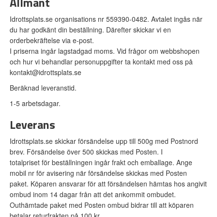
Allmänt
Idrottsplats.se organisations nr 559390-0482. Avtalet ingås när
du har godkänt din beställning. Därefter skickar vi en
orderbekräftelse via e-post.
I priserna ingår lagstadgad moms. Vid frågor om webbshopen
och hur vi behandlar personuppgifter ta kontakt med oss på
kontakt@idrottsplats.se
Beräknad leveranstid.
1-5 arbetsdagar.
Leverans
Idrottsplats.se skickar försändelse upp till 500g med Postnord
brev. Försändelse över 500 skickas med Posten. I
totalpriset för beställningen ingår frakt och emballage. Ange
mobil nr för avisering när försändelse skickas med Posten
paket. Köparen ansvarar för att försändelsen hämtas hos angivit
ombud inom 14 dagar från att det ankommit ombudet.
Outhämtade paket med Posten ombud bidrar till att köparen
betalar returfrakten på 100 kr.