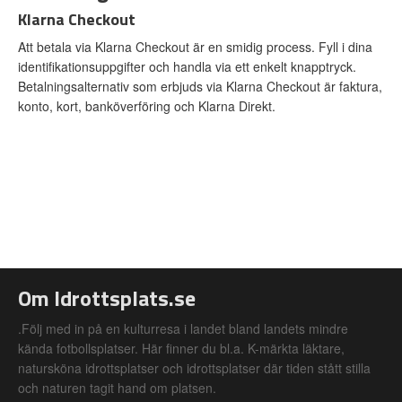
Klarna Checkout
Att betala via Klarna Checkout är en smidig process. Fyll i dina
identifikationsuppgifter och handla via ett enkelt knapptryck.
Betalningsalternativ som erbjuds via Klarna Checkout är faktura,
konto, kort, banköverföring och Klarna Direkt.
Om Idrottsplats.se
.Följ med in på en kulturresa i landet bland landets mindre
kända fotbollsplatser. Här finner du bl.a. K-märkta läktare,
natursköna idrottsplatser och idrottsplatser där tiden stått stilla
och naturen tagit hand om platsen.