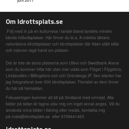
juni 2017
Om Idrottsplats.se
.Följ med in på en kulturresa i landet bland landets mindre
kända fotbollsplatser. Här finner du bl.a. K-märkta läktare,
natursköna idrottsplatser och idrottsplatser där tiden stått stilla
och naturen tagit hand om platsen.
Det är inte de stora platserna som Ullevi och Swedbank Arena
som du kommer hitta här utan mer udda som Flöget i Flygsfors,
Lövåsvallen i Billingsfors och och Grönskogs IP. Sen starten har
jag fotograferat över 500 idrottsplatser. Flertalet av dem finner
du här på hemsidan.
Fokuseringen kommer att bli på Småland med omnejd. Alla
bilder på sidan är tagna utav mig om inget annat anges. Vill du
använda mina bilder i tidning eller media, kontakta mig
på mats@idrottsplats.se eller 0709441463